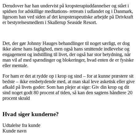
Derudover har han undervist på kropsterapiuddannelser og stået i
spidsen for adskillige meditations- retreats i udlandet og i Danmark,
ligesom han ved siden af det kropsterapeutiske arbejde på Drivkraft
er bestyrelsesmedlem i Skallerup Seaside Resort.
Det, der gør Johnny Hauges behandlinger til noget særligt, er dog
ikke alene hans faglighed, men også hans smittende indlevelse og
engagement og indstilling til livet, der også har stor betydning, når
man vil af med spændinger og blokeringer, hvad enten de er fysiske
eller mentale.
For ham er det at rydde op i krop og sind – for at kunne præstere sit
bedste – ikke ensbetydende med, at man skal leve asketisk eller give
afkald på livets goder: Som han plejer at sige: Giv din krop og dit
sind noget godt 80 procent af tiden, så kan den sagtens håndtere 20
procent skrald
Hvad siger kunderne?
Udtalelse fra kunde
Kunde navn