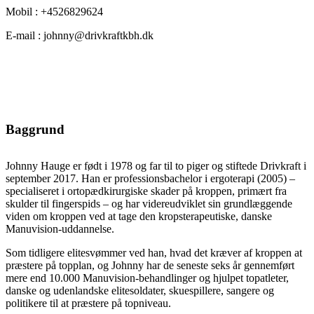
Mobil : +4526829624
E-mail : johnny@drivkraftkbh.dk
Baggrund
Johnny Hauge er født i 1978 og far til to piger og stiftede Drivkraft i
september 2017. Han er professionsbachelor i ergoterapi (2005) –
specialiseret i ortopædkirurgiske skader på kroppen, primært fra
skulder til fingerspids – og har videreudviklet sin grundlæggende
viden om kroppen ved at tage den kropsterapeutiske, danske
Manuvision-uddannelse.
Som tidligere elitesvømmer ved han, hvad det kræver af kroppen at
præstere på topplan, og Johnny har de seneste seks år gennemført
mere end 10.000 Manuvision-behandlinger og hjulpet topatleter,
danske og udenlandske elitesoldater, skuespillere, sangere og
politikere til at præstere på topniveau.